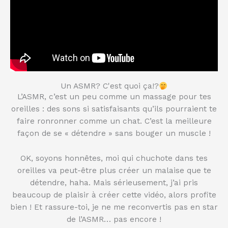
Un ASMR? C'est quoi ça!?
L’ASMR, c’est un peu comme un massage pour tes
oreilles : des sons si satisfaisants qu’ils pourraient te
faire ronronner comme un chat. C’est la meilleure
façon de se « détendre » sans bouger un muscle !
OK, soyons honnêtes, moi qui chuchote dans tes
oreilles va peut-être plus créer un malaise que te
détendre, haha. Mais sérieusement, j’ai pris
beaucoup de plaisir à créer cette vidéo, alors profite
bien ! Et rassure-toi, je ne me reconvertis pas en star
de l’ASMR… pas encore !